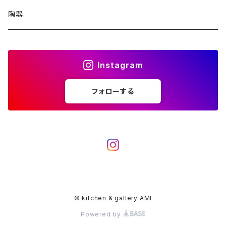
ぞうさんポーチ
TOY
陶器
らいおんポーチ
ねずみさん
BAG
Instagram
シンプルポーチ
ドーナツいもむし
おとなのBAG
ホーム・キッチン用品
フォローする
たこさん
こどものBAG
エプロン
夏の洋服
ストラップ
ランチョンマット
SALE
鳥好きさんに
その他
ジャングルの仲間
© kitchen & gallery AMI
Powered by
熱帯雨林シリーズ