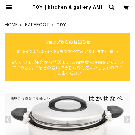
TOY | kitchen & gallery AMI
HOME
BAREFOOT
TOY
ショップからのお知らせ
※※※2025.2/6〜25までおやすみいたします※※※
⭐︎ただいまご注文から発送まで1週間程度お時間をいただい
ております。お急ぎの方はできる限り対応いたしますのでお
申し出ください