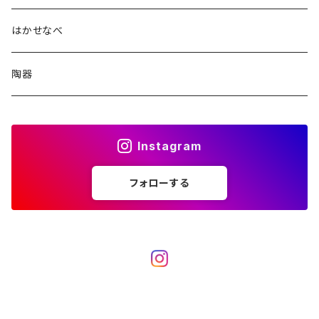
ポーチ
はかせなべ
ぞうさんポーチ
TOY
陶器
らいおんポーチ
ねずみさん
BAG
Instagram
シンプルポーチ
ドーナツいもむし
おとなのBAG
ホーム・キッチン用品
フォローする
たこさん
こどものBAG
エプロン
夏の洋服
ストラップ
ランチョンマット
SALE
鳥好きさんに
その他
ジャングルの仲間