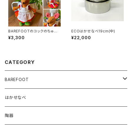
BAREFOOTのコックのちゅー
ECOはかせなべ19cm(中)
こさんとちゅーたさん
¥3,300
¥22,000
CATEGORY
BAREFOOT
ポーチ
はかせなべ
ぞうさんポーチ
TOY
陶器
らいおんポーチ