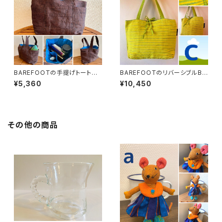
BAREFOOTの手提げトートバ
BAREFOOTのリバーシブルBA
ッグ
G_L
¥5,360
¥10,450
その他の商品