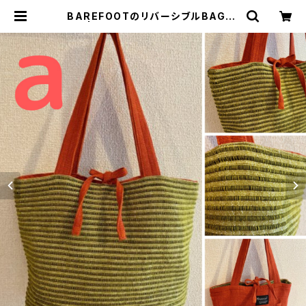
BAREFOOTのリバーシブルBAG_S
| kitchen & gallery AMI