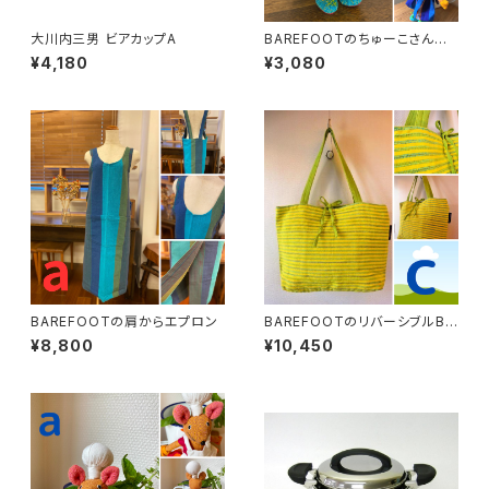
大川内三男 ビアカップA
BAREFOOTのちゅーこさんと
ちゅーたさん
¥4,180
¥3,080
BAREFOOTの肩からエプロン
BAREFOOTのリバーシブルBA
G_L
¥8,800
¥10,450