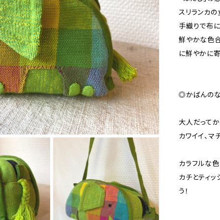
スリランカの
手織りで布に
鮮やかな色合
に鮮やかに
◎かばんのな
大人だってか
カワイイ、マ
カラフルな色
カチとティッ
う！