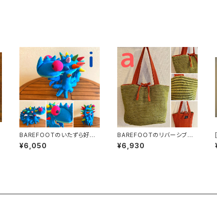
BAREFOOTのいたずら好き
BAREFOOTのリバーシブルB
のデビルくん
AG_S
¥6,050
¥6,930