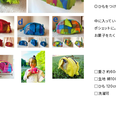
◎ひもをつけ
中に入ってい
ポシェットに
お菓子をたく
□重さ 約60
□生地 綿10
□ひも 120c
□洗濯可