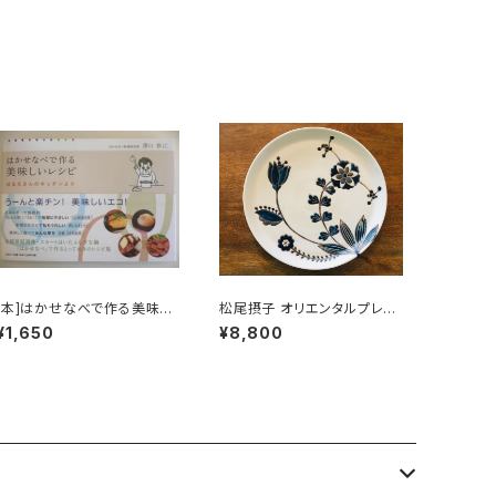
[本]はかせなべで作る美味し
松尾摂子 オリエンタルプレー
いレシピ ばるえさんのキッ
ト A
¥1,650
¥8,800
チンより