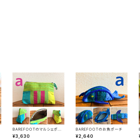
BAREFOOTのマルシェポー
BAREFOOTのお魚ポーチ
チ
¥3,630
¥2,640