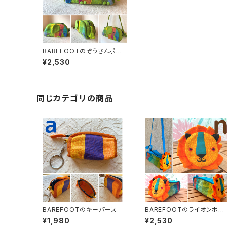
BAREFOOTのぞうさんポー
チ
¥2,530
同じカテゴリの商品
BAREFOOTのキーパース
BAREFOOTのライオンポー
チ
¥1,980
¥2,530