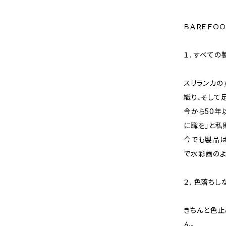
ＢＡＲＥＦＯ
１．すべての
スリランカの
織り、そして
今から50年
に職を」と私
今でも製品は
で水彩画のよ
２．色落ちし
きちんと色止
ん。