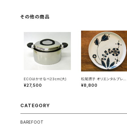
その他の商品
ECOはかせなべ23cm(大)
松尾摂子 オリエンタルプレー
ト B
¥27,500
¥8,800
CATEGORY
BAREFOOT