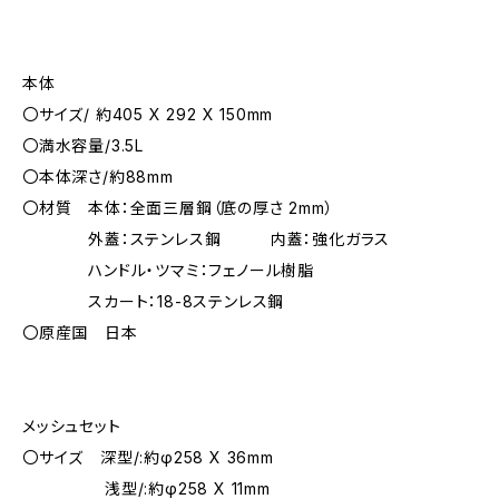
本体
〇サイズ/ 約405 X 292 X 150mm
〇満水容量/3.5L
〇本体深さ/約88mm
〇材質 本体：全面三層鋼（底の厚さ 2mm）
外蓋：ステンレス鋼 内蓋：強化ガラス
ハンドル・ツマミ：フェノール樹脂
スカート：18-8ステンレス鋼
〇原産国 日本
メッシュセット
〇サイズ 深型/:約φ258 X 36mm
浅型/:約φ258 X 11mm