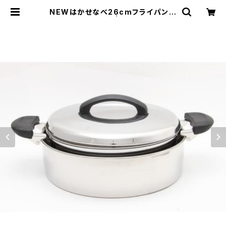
NEWはかせなべ26cmフライパン兼
用＋メッシュセット | kitchen & gal
lery AMI