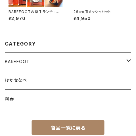
BAREFOOTの厚手ランチョン
26cm用メッシュセット
マット
¥2,970
¥4,950
CATEGORY
BAREFOOT
ポーチ
はかせなべ
ぞうさんポーチ
TOY
陶器
らいおんポーチ
ねずみさん
BAG
商品一覧に戻る
シンプルポーチ
ドーナツいもむし
おとなのBAG
ホーム・キッチン用品