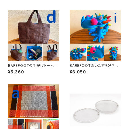
BAREFOOTの手提げトートバ
BAREFOOTのいたずら好きの
ッグ
デビルくん
¥5,360
¥6,050