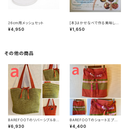
26cm用メッシュセット
[本]はかせなべで作る美味しい
レシピ ばるえさんのキッチンよ
¥4,950
¥1,650
り
その他の商品
BAREFOOTのリバーシブルBA
BAREFOOTのショートエプロ
G_S
ン
¥6,930
¥4,400